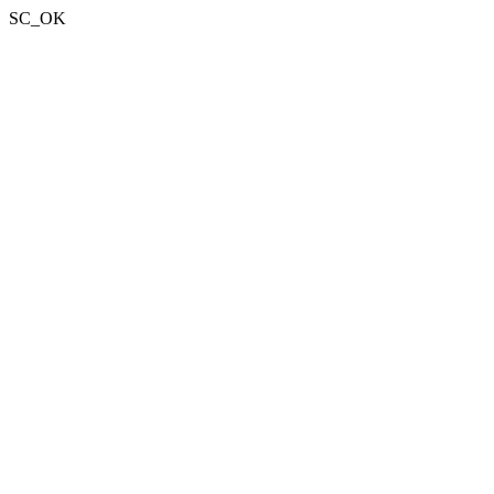
SC_OK