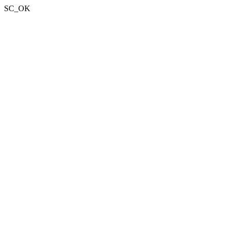
SC_OK