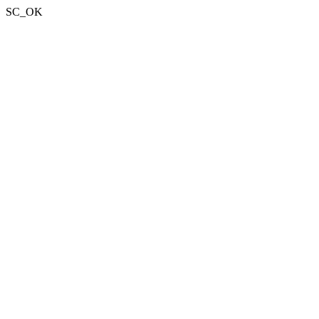
SC_OK