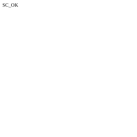
SC_OK