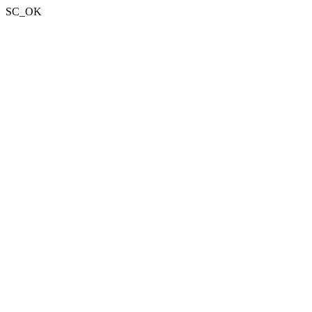
SC_OK